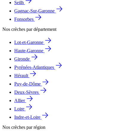
Seilh
Gagnac-Sur-Garonne
Fonsorbes
Nos crèches par département
Lot-et-Garonne
Haute-Garonne
Gironde
Pyrénées-Atlantiques
Hérault
Puy-de-Dôme
Deux-Sèvres
Allier
Loire
Indre-et-Loire
Nos crèches par région