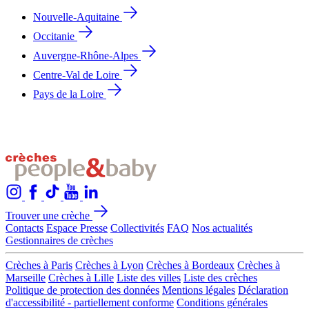
Nouvelle-Aquitaine
Occitanie
Auvergne-Rhône-Alpes
Centre-Val de Loire
Pays de la Loire
Trouver une crèche
Contacts
Espace Presse
Collectivités
FAQ
Nos actualités
Gestionnaires de crèches
Crèches à Paris
Crèches à Lyon
Crèches à Bordeaux
Crèches à
Marseille
Crèches à Lille
Liste des villes
Liste des crèches
Politique de protection des données
Mentions légales
Déclaration
d'accessibilité - partiellement conforme
Conditions générales