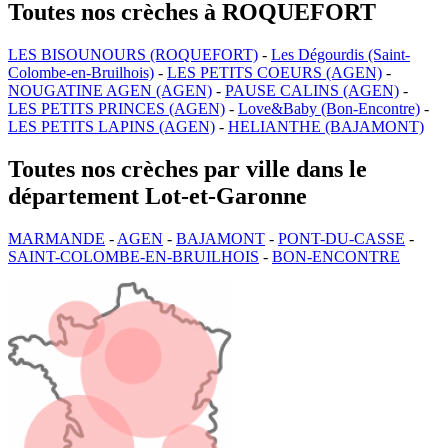
Toutes nos crèches à ROQUEFORT
LES BISOUNOURS (ROQUEFORT)
-
Les Dégourdis (Saint-
Colombe-en-Bruilhois)
-
LES PETITS COEURS (AGEN)
-
NOUGATINE AGEN (AGEN)
-
PAUSE CALINS (AGEN)
-
LES PETITS PRINCES (AGEN)
-
Love&Baby (Bon-Encontre)
-
LES PETITS LAPINS (AGEN)
-
HELIANTHE (BAJAMONT)
Toutes nos crèches par ville dans le
département Lot-et-Garonne
MARMANDE
-
AGEN
-
BAJAMONT
-
PONT-DU-CASSE
-
SAINT-COLOMBE-EN-BRUILHOIS
-
BON-ENCONTRE