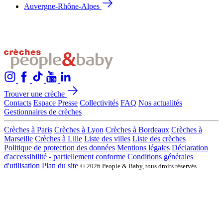
Auvergne-Rhône-Alpes
Trouver une crèche
Contacts
Espace Presse
Collectivités
FAQ
Nos actualités
Gestionnaires de crèches
Crèches à Paris
Crèches à Lyon
Crèches à Bordeaux
Crèches à
Marseille
Crèches à Lille
Liste des villes
Liste des crèches
Politique de protection des données
Mentions légales
Déclaration
d'accessibilité - partiellement conforme
Conditions générales
d'utilisation
Plan du site
© 2026 People & Baby, tous droits réservés.