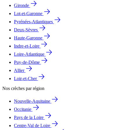
Gironde
Lot-et-Garonne
Pyrénées-Atlantiques
Deux-Sèvres
Haute-Garonne
Indre-et-Loire
Loire-Atlantique
Puy-de-Dôme
Allier
Loir-et-Cher
Nos crèches par région
Nouvelle-Aquitaine
Occitanie
Pays de la Loire
Centre-Val de Loire