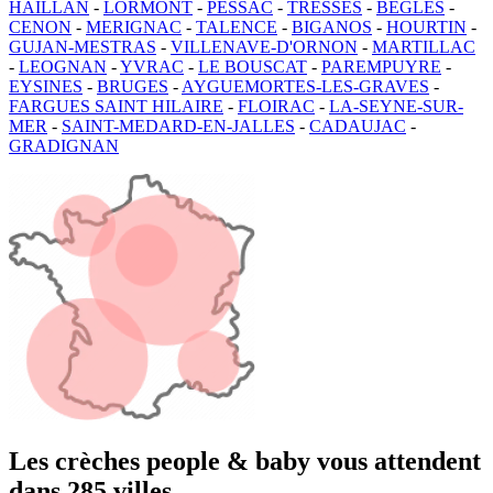
HAILLAN
-
LORMONT
-
PESSAC
-
TRESSES
-
BEGLES
-
CENON
-
MERIGNAC
-
TALENCE
-
BIGANOS
-
HOURTIN
-
GUJAN-MESTRAS
-
VILLENAVE-D'ORNON
-
MARTILLAC
-
LEOGNAN
-
YVRAC
-
LE BOUSCAT
-
PAREMPUYRE
-
EYSINES
-
BRUGES
-
AYGUEMORTES-LES-GRAVES
-
FARGUES SAINT HILAIRE
-
FLOIRAC
-
LA-SEYNE-SUR-
MER
-
SAINT-MEDARD-EN-JALLES
-
CADAUJAC
-
GRADIGNAN
Les crèches people & baby vous attendent
dans 285 villes