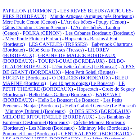
PAPILLON (LORMONT)
-
LES REVES BLEUS (ARTIGUES-
PRES-BORDEAUX)
-
Minido Artigues (Artigues-près-Bordeaux)
-
Mère Poule Cenon (Cenon)
-
L’Art des bébés - Poupy (Cenon)
-
Câlins Doudou - Cenon (Cenon)
-
L’Art des bébés - Loulou
(Cenon)
-
POLKA (CENON)
-
Les Cabanes Bordeaux (Bordeaux)
-
Mère Poule Floirac (Floirac)
-
Hopscotch - Bassins à Flot
(Bordeaux)
-
LES CANELES (TRESSES)
-
Babynook Chartrons
(Bordeaux)
-
Bébé Sens Tresses (Tresses)
-
LILOREV
(BORDEAUX)
-
GRAINE DE MALICE BORDEAUX
(BORDEAUX)
-
TOURNI-QUAI (BORDEAUX)
-
BILBO-
QUAI (BORDEAUX)
-
L’épuisette à étoiles (Le Bouscat)
-
A PAS
DE GEANT (BORDEAUX)
-
Mon Petit Soleil (Bruges)
-
EUGENIE (Bordeaux)
-
O DELICES (BORDEAUX)
-
BLEU
MARINE (Bordeaux)
-
Les 10 petits doigts (Le Bouscat)
-
LE
PETIT THEATRE (BORDEAUX)
-
Hopscotch - Croix de Seguey
(Bordeaux)
-
Hello Palais Gallien (Bordeaux)
-
BABY'ART
(BORDEAUX)
-
Hello Le Bouscat (Le Bouscat)
-
Les Petits
Preneurs - Naujac (Bordeaux)
-
Hello Gabriel Geneste (Le Bouscat)
-
Minimoy Dubreuil (Bordeaux)
-
O DES SENS (BORDEAUX)
-
MELODIE RITOURNELLE (BORDEAUX)
-
Les Bambins de
Bordeaux Desfourniel (Bordeaux)
-
Crèche Mimosa Bordeaux
(Bordeaux)
-
Les Minots (Bordeaux)
-
Minimoy Mie (Bordeaux)
-
Pomme et Lune (Bordeaux)
-
CENTRAL PARC (BORDEAUX)
-