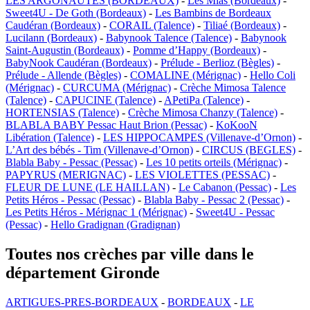
LES ARGONAUTES (BORDEAUX)
-
Les Mias (Bordeaux)
-
Sweet4U - De Goth (Bordeaux)
-
Les Bambins de Bordeaux
Caudéran (Bordeaux)
-
CORAIL (Talence)
-
Tiliaé (Bordeaux)
-
Lucilann (Bordeaux)
-
Babynook Talence (Talence)
-
Babynook
Saint-Augustin (Bordeaux)
-
Pomme d’Happy (Bordeaux)
-
BabyNook Caudéran (Bordeaux)
-
Prélude - Berlioz (Bègles)
-
Prélude - Allende (Bègles)
-
COMALINE (Mérignac)
-
Hello Coli
(Mérignac)
-
CURCUMA (Mérignac)
-
Crèche Mimosa Talence
(Talence)
-
CAPUCINE (Talence)
-
APetiPa (Talence)
-
HORTENSIAS (Talence)
-
Crèche Mimosa Chanzy (Talence)
-
BLABLA BABY Pessac Haut Brion (Pessac)
-
KoKooN
Libération (Talence)
-
LES HIPPOCAMPES (Villenave-d’Ornon)
-
L’Art des bébés - Tim (Villenave-d’Ornon)
-
CIRCUS (BEGLES)
-
Blabla Baby - Pessac (Pessac)
-
Les 10 petits orteils (Mérignac)
-
PAPYRUS (MERIGNAC)
-
LES VIOLETTES (PESSAC)
-
FLEUR DE LUNE (LE HAILLAN)
-
Le Cabanon (Pessac)
-
Les
Petits Héros - Pessac (Pessac)
-
Blabla Baby - Pessac 2 (Pessac)
-
Les Petits Héros - Mérignac 1 (Mérignac)
-
Sweet4U - Pessac
(Pessac)
-
Hello Gradignan (Gradignan)
Toutes nos crèches par ville dans le
département Gironde
ARTIGUES-PRES-BORDEAUX
-
BORDEAUX
-
LE