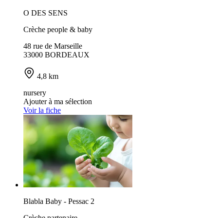
O DES SENS
Crèche people & baby
48 rue de Marseille
33000 BORDEAUX
4,8 km
nursery
Ajouter à ma sélection
Voir la fiche
Blabla Baby - Pessac 2
Crèche partenaire