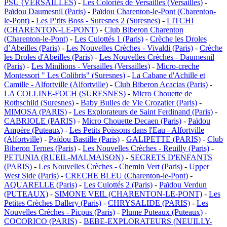
PSU (VERSAILLES)
-
Les Coloriés de Versailles (Versailles)
-
Païdou Daumesnil (Paris)
-
Païdou Charenton-le-Pont (Charenton-
le-Pont)
-
Les P’tits Boss - Suresnes 2 (Suresnes)
-
LITCHI
(CHARENTON-LE-PONT)
-
Club Biberon Charenton
(Charenton-le-Pont)
-
Les Culottés 1 (Paris)
-
Crèche les Droles
d’Abeilles (Paris)
-
Les Nouvelles Crèches - Vivaldi (Paris)
-
Crèche
les Droles d'Abeilles (Paris)
-
Les Nouvelles Crèches - Daumesnil
(Paris)
-
Les Minilions - Versailles (Versailles)
-
Micro-creche
Montessori " Les Colibris" (Suresnes)
-
La Cabane d'Achille et
Camille - Alfortville (Alfortville)
-
Club Biberon Acacias (Paris)
-
LA COLLINE-FOCH (SURESNES)
-
Micro Chouette de
Rothschild (Suresnes)
-
Baby Bulles de Vie Crozatier (Paris)
-
MIMOSA (PARIS)
-
Les Explorateurs de Saint Ferdinand (Paris)
-
CABRIOLE (PARIS)
-
Micro Chouette Decaen (Paris)
-
Païdou
Ampère (Puteaux)
-
Les Petits Poissons dans l'Eau - Alfortville
(Alfortville)
-
Païdou Bastille (Paris)
-
GALIPETTE (PARIS)
-
Club
Biberon Ternes (Paris)
-
Les Nouvelles Crèches - Reuilly (Paris)
-
PETUNIA (RUEIL-MALMAISON)
-
SECRETS D'ENFANTS
(PARIS)
-
Les Nouvelles Crèches - Chemin Vert (Paris)
-
Upper
West Side (Paris)
-
CRECHE BLEU (Charenton-le-Pont)
-
AQUARELLE (Paris)
-
Les Culottés 2 (Paris)
-
Païdou Verdun
(PUTEAUX)
-
SIMONE VEIL (CHARENTON-LE-PONT)
-
Les
Petites Crèches Dallery (Paris)
-
CHRYSALIDE (PARIS)
-
Les
Nouvelles Crèches - Picpus (Paris)
-
Plume Puteaux (Puteaux)
-
COCORICO (PARIS)
-
BEBE-EXPLORATEURS (NEUILLY-