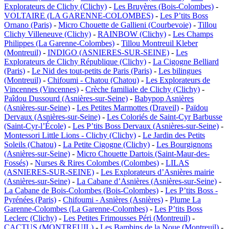
Explorateurs de Clichy (Clichy)
-
Les Bruyères (Bois-Colombes)
-
VOLTAIRE (LA GARENNE-COLOMBES)
-
Les P’tits Boss
Ornano (Paris)
-
Micro Chouette de Gallieni (Courbevoie)
-
Tillou
Clichy Villeneuve (Clichy)
-
RAINBOW (Clichy)
-
Les Champs
Philippes (La Garenne-Colombes)
-
Tillou Montreuil Kleber
(Montreuil)
-
INDIGO (ASNIERES-SUR-SEINE)
-
Les
Explorateurs de Clichy République (Clichy)
-
La Cigogne Belliard
(Paris)
-
Le Nid des tout-petits de Paris (Paris)
-
Les bilingues
(Montreuil)
-
Chifoumi - Chatou (Chatou)
-
Les Explorateurs de
Vincennes (Vincennes)
-
Crèche familiale de Clichy (Clichy)
-
Paîdou Dussourd (Asnières-sur-Seine)
-
Babypop Asnières
(Asnières-sur-Seine)
-
Les Petites Marmottes (Draveil)
-
Païdou
Dervaux (Asnières-sur-Seine)
-
Les Coloriés de Saint-Cyr Barbusse
(Saint-Cyr-l’École)
-
Les P’tits Boss Dervaux (Asnières-sur-Seine)
-
Montessori Little Lions - Clichy (Clichy)
-
Le Jardin des Petits
Soleils (Chatou)
-
La Petite Cigogne (Clichy)
-
Les Bourgignons
(Asnières-sur-Seine)
-
Micro Chouette Dartois (Saint-Maur-des-
Fossés)
-
Nurses & Rires Colombes (Colombes)
-
LILAS
(ASNIERES-SUR-SEINE)
-
Les Explorateurs d’Asnières mairie
(Asnières-sur-Seine)
-
La Cabane d’Asnières (Asnières-sur-Seine)
-
La Cabane de Bois-Colombes (Bois-Colombes)
-
Les P’tits Boss -
Pyrénées (Paris)
-
Chifoumi - Asnières (Asnières)
-
Plume La
Garenne-Colombes (La Garenne-Colombes)
-
Les P’tits Boss
Leclerc (Clichy)
-
Les Petites Frimousses Péri (Montreuil)
-
CACTUS (MONTREUIL)
-
Les Bambins de la Noue (Montreuil)
-