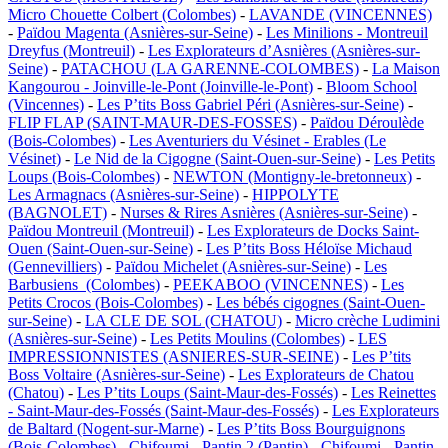
Micro Chouette Colbert (Colombes)
-
LAVANDE (VINCENNES)
-
Païdou Magenta (Asnières-sur-Seine)
-
Les Minilions - Montreuil
Dreyfus (Montreuil)
-
Les Explorateurs d’Asnières (Asnières-sur-
Seine)
-
PATACHOU (LA GARENNE-COLOMBES)
-
La Maison
Kangourou - Joinville-le-Pont (Joinville-le-Pont)
-
Bloom School
(Vincennes)
-
Les P’tits Boss Gabriel Péri (Asnières-sur-Seine)
-
FLIP FLAP (SAINT-MAUR-DES-FOSSES)
-
Païdou Déroulède
(Bois-Colombes)
-
Les Aventuriers du Vésinet - Erables (Le
Vésinet)
-
Le Nid de la Cigogne (Saint-Ouen-sur-Seine)
-
Les Petits
Loups (Bois-Colombes)
-
NEWTON (Montigny-le-bretonneux)
-
Les Armagnacs (Asnières-sur-Seine)
-
HIPPOLYTE
(BAGNOLET)
-
Nurses & Rires Asnières (Asnières-sur-Seine)
-
Païdou Montreuil (Montreuil)
-
Les Explorateurs de Docks Saint-
Ouen (Saint-Ouen-sur-Seine)
-
Les P’tits Boss Héloïse Michaud
(Gennevilliers)
-
Païdou Michelet (Asnières-sur-Seine)
-
Les
Barbusiens (Colombes)
-
PEEKABOO (VINCENNES)
-
Les
Petits Crocos (Bois-Colombes)
-
Les bébés cigognes (Saint-Ouen-
sur-Seine)
-
LA CLE DE SOL (CHATOU)
-
Micro crèche Ludimini
(Asnières-sur-Seine)
-
Les Petits Moulins (Colombes)
-
LES
IMPRESSIONNISTES (ASNIERES-SUR-SEINE)
-
Les P’tits
Boss Voltaire (Asnières-sur-Seine)
-
Les Explorateurs de Chatou
(Chatou)
-
Les P’tits Loups (Saint-Maur-des-Fossés)
-
Les Reinettes
- Saint-Maur-des-Fossés (Saint-Maur-des-Fossés)
-
Les Explorateurs
de Baltard (Nogent-sur-Marne)
-
Les P’tits Boss Bourguignons
(Bois-Colombes)
-
Chifoumi - Pantin 2 (Pantin)
-
Chifoumi - Pantin