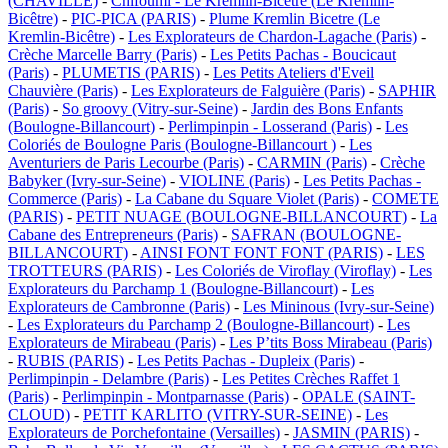
(CHAVILLE)
-
Chifoumi - Le Kremlin-Bicêtre (Le Kremlin-
Bicêtre)
-
PIC-PICA (PARIS)
-
Plume Kremlin Bicetre (Le
Kremlin-Bicêtre)
-
Les Explorateurs de Chardon-Lagache (Paris)
-
Crèche Marcelle Barry (Paris)
-
Les Petits Pachas - Boucicaut
(Paris)
-
PLUMETIS (PARIS)
-
Les Petits Ateliers d'Eveil
Chauvière (Paris)
-
Les Explorateurs de Falguière (Paris)
-
SAPHIR
(Paris)
-
So groovy (Vitry-sur-Seine)
-
Jardin des Bons Enfants
(Boulogne-Billancourt)
-
Perlimpinpin - Losserand (Paris)
-
Les
Coloriés de Boulogne Paris (Boulogne-Billancourt )
-
Les
Aventuriers de Paris Lecourbe (Paris)
-
CARMIN (Paris)
-
Crèche
Babyker (Ivry-sur-Seine)
-
VIOLINE (Paris)
-
Les Petits Pachas -
Commerce (Paris)
-
La Cabane du Square Violet (Paris)
-
COMETE
(PARIS)
-
PETIT NUAGE (BOULOGNE-BILLANCOURT)
-
La
Cabane des Entrepreneurs (Paris)
-
SAFRAN (BOULOGNE-
BILLANCOURT)
-
AINSI FONT FONT FONT (PARIS)
-
LES
TROTTEURS (PARIS)
-
Les Coloriés de Viroflay (Viroflay)
-
Les
Explorateurs du Parchamp 1 (Boulogne-Billancourt)
-
Les
Explorateurs de Cambronne (Paris)
-
Les Mininous (Ivry-sur-Seine)
-
Les Explorateurs du Parchamp 2 (Boulogne-Billancourt)
-
Les
Explorateurs de Mirabeau (Paris)
-
Les P’tits Boss Mirabeau (Paris)
-
RUBIS (PARIS)
-
Les Petits Pachas - Dupleix (Paris)
-
Perlimpinpin - Delambre (Paris)
-
Les Petites Crèches Raffet 1
(Paris)
-
Perlimpinpin - Montparnasse (Paris)
-
OPALE (SAINT-
CLOUD)
-
PETIT KARLITO (VITRY-SUR-SEINE)
-
Les
Explorateurs de Porchefontaine (Versailles)
-
JASMIN (PARIS)
-