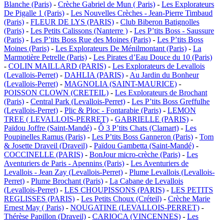
Blanche (Paris)
-
Crèche Gabriel de Mun ( Paris)
-
Les Explorateurs
De Pigalle 1 (Paris)
-
Les Nouvelles Crèches - Jean-Pierre Timbaud
(Paris)
-
FLEUR DE LYS (PARIS)
-
Club Biberon Batignolles
(Paris)
-
Les Petits Calissons (Nanterre )
-
Les P’tits Boss - Saussure
(Paris)
-
Les P’tits Boss Rue des Moines (Paris)
-
Les P’tits Boss
Moines (Paris)
-
Les Explorateurs De Ménilmontant (Paris)
-
La
Marmotière Petrelle (Paris)
-
Les Pirates d’Eau Douce du 10 (Paris)
-
COLIN MAILLARD (PARIS)
-
Les Explorateurs de Levallois
(Levallois-Perret)
-
DAHLIA (PARIS)
-
Au Jardin du Bonheur
(Levallois-Perret)
-
MAGNOLIA (SAINT-MAURICE)
-
POISSON CLOWN (CRETEIL)
-
Les Explorateurs de Brochant
(Paris)
-
Central Park (Levallois-Perret)
-
Les P’tits Boss Greffulhe
(Levallois-Perret)
-
Plic & Ploc - Fontarabie (Paris)
-
LEMON
TREE ( LEVALLOIS-PERRET)
-
GABRIELLE (PARIS)
-
Païdou Joffre (Saint-Mandé)
-
Ô 3 P’tits Chats (Clamart)
-
Les
Poupinelles Ramus (Paris)
-
Les P’tits Boss Ganneron (Paris)
-
Tom
& Josette Draveil (Draveil)
-
Païdou Gambetta (Saint-Mandé)
-
COCCINELLE (PARIS)
-
BonJour micro-crèche (Paris)
-
Les
Aventuriers de Paris - Apennins (Paris)
-
Les Aventuriers de
Levallois - Jean Zay (Levallois-Perret)
-
Plume Levallois (Levallois-
Perret)
-
Plume Brochant (Paris)
-
La Cabane de Levallois
(Levallois-Perret)
-
LES CHOUPISSONS (PARIS)
-
LES PETITS
REGLISSES (PARIS)
-
Les Petits Choux (Créteil)
-
Crèche Marie
Ernest May ( Paris)
-
NOUGATINE (LEVALLOIS-PERRET)
-
Thérèse Papillon (Draveil)
-
CARIOCA (VINCENNES)
-
Les