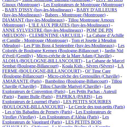
Ginoux (Montrouge)
-
Les Explorateurs de Montrouge (Montrouge)
-
BABY D'ISSY (Issy-les-Moulineaux)
-
BABY D'AILLEURS
(Issy-les-Moulineaux)
-
Babees - Montrouge (Montrouge)
-
DIAMANT (Issy-les-Moulineaux)
-
Tillou Montrouge Arnoux
(Montrouge)
-
L'ILE AUX PIRATES (Issy-les-Moulineaux)
-
ANNE SYLVESTRE (Issy-les-Moulineaux)
-
POM' DE PIN
(MEUDON)
-
CLEMENTINE (ARCUEIL)
-
La Cabane d’Achille
et Camille - Montrouge (Montrouge)
-
Tom et Josette à Meudon
(Meudon)
-
Les P’tits Boss 4 Septembre (Issy-les-Moulineaux)
-
Les
Coloriés de Boulogne Kermen (Boulogne-Billancourt )
-
Jardin Nid
d’éveil (Gentilly)
-
Micro-crèche de la Mare Adam (Chaville)
-
ALOHA (BOULOGNE-BILLANCOURT)
-
La Cabane de Marcel
Sembat (Boulogne-Billancourt)
-
Koala Kids - Sèvres (Sèvres)
-
LA
FERME (BOULOGNE-BILLANCOURT)
-
Ol’ Time Care
(Boulogne-Billancourt)
-
Micro-crèche des Grenouilles (Chaville)
-
AMARANTE (Paris)
-
Bambolino (Boulogne-Billancourt)
-
Tillou
Chaville (Chaville)
-
Tillou Chaville Marivel (Chaville)
-
Les
Explorateurs de Convention (Paris)
-
Les Petits Pachas - Auteuil
(Paris)
-
Papier Bulle (Paris)
-
PAPRIKA (PARIS)
-
Les
Explorateurs de Lourmel (Paris)
-
LES PETITS SOURIRES
(BOULOGNE-BILLANCOURT)
-
Le Cercle des tout-petits (Paris)
-
Les p’tits Babadins de Pernety (Paris)
-
Les Explorateurs de
Viroflay (Viroflay)
-
Les Explorateurs d’Alésia (Paris)
-
Les
Explorateurs de Vaugirard (Paris)
-
LES PETITS BOIS