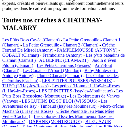
experts, créatifs et bienveillants qui améliorent continuellement leurs
pratiques dans le cadre d’un programme de formation continue.
Toutes nos crèches à CHATENAY-
MALABRY
Les P’tits Boss Cavée (Clamart)
-
La Petite Grenouille - Clamart 1
(Clamart)
-
La Petite Grenouille - Clamart 2 (Clamart)
-
Crèche
Ferrand De Missol (Antony)
-
PAMPLEMOUSSE (ANTONY)
-
COBALT (Clamart)
-
Framboisine (Antony)
-
Les p’tits babadins de
Clamart (Clamart )
-
AUBEPINE (CLAMART)
-
Jardin d’éveil
Pilotin (Clamart )
-
Les Petits Chérubins (Fresnes)
-
Arti’Bout
(Clamart)
-
Les Copains d’Abord (Meudon)
-
Baby Montessori -
Antony (Antony)
-
Plume Clamart (Clamart)
-
Les Colombes des
Chérubins (Cachan)
-
LES P'TITES POUSSES (WISSOUS)
-
THEO (L'Haÿ-les-Roses)
-
Les petits d’Homme L’Haÿ-les-Roses
(L’Haÿ-les-Roses)
-
LES EPINETTES (Issy-les-Moulineaux)
-
Les
P’tits Boss Brossolette (Montrouge)
-
Les Explorateurs de Vanves
(Vanves)
-
LES LUTINS DE ST ELOI (WISSOUS)
-
Les
Aventuriers de Issy - Timbaud (Issy-les-Moulineaux)
-
Micro-crèche
Machahô (L'Haÿ-les-Roses)
-
Crèche Parentale Jeu Mais Mère
Veille (Cachan)
-
Les Coloriés d'Issy les Moulineaux (Issy-les-
Moulineaux)
-
DAPHNE (MONTROUGE)
-
BLEU AZUR
(Vanves)
-
Tillou Montrouge Barbara (Montrouge)
-
Les P’tits Boss