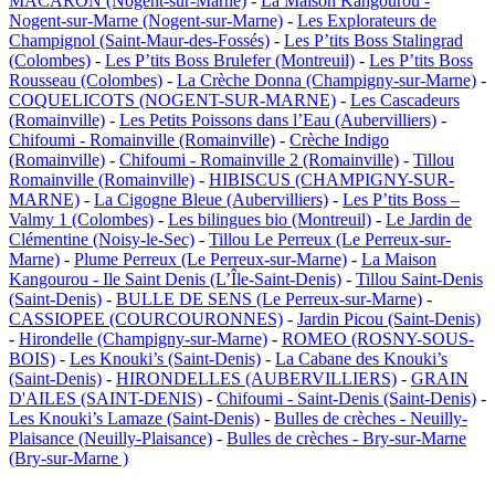
MACARON (Nogent-sur-Marne)
-
La Maison Kangourou -
Nogent-sur-Marne (Nogent-sur-Marne)
-
Les Explorateurs de
Champignol (Saint-Maur-des-Fossés)
-
Les P’tits Boss Stalingrad
(Colombes)
-
Les P’tits Boss Brulefer (Montreuil)
-
Les P’tits Boss
Rousseau (Colombes)
-
La Crèche Donna (Champigny-sur-Marne)
-
COQUELICOTS (NOGENT-SUR-MARNE)
-
Les Cascadeurs
(Romainville)
-
Les Petits Poissons dans l’Eau (Aubervilliers)
-
Chifoumi - Romainville (Romainville)
-
Crèche Indigo
(Romainville)
-
Chifoumi - Romainville 2 (Romainville)
-
Tillou
Romainville (Romainville)
-
HIBISCUS (CHAMPIGNY-SUR-
MARNE)
-
La Cigogne Bleue (Aubervilliers)
-
Les P’tits Boss –
Valmy 1 (Colombes)
-
Les bilingues bio (Montreuil)
-
Le Jardin de
Clémentine (Noisy-le-Sec)
-
Tillou Le Perreux (Le Perreux-sur-
Marne)
-
Plume Perreux (Le Perreux-sur-Marne)
-
La Maison
Kangourou - Ile Saint Denis (L’Île-Saint-Denis)
-
Tillou Saint-Denis
(Saint-Denis)
-
BULLE DE SENS (Le Perreux-sur-Marne)
-
CASSIOPEE (COURCOURONNES)
-
Jardin Picou (Saint-Denis)
-
Hirondelle (Champigny-sur-Marne)
-
ROMEO (ROSNY-SOUS-
BOIS)
-
Les Knouki’s (Saint-Denis)
-
La Cabane des Knouki’s
(Saint-Denis)
-
HIRONDELLES (AUBERVILLIERS)
-
GRAIN
D'AILES (SAINT-DENIS)
-
Chifoumi - Saint-Denis (Saint-Denis)
-
Les Knouki’s Lamaze (Saint-Denis)
-
Bulles de crèches - Neuilly-
Plaisance (Neuilly-Plaisance)
-
Bulles de crèches - Bry-sur-Marne
(Bry-sur-Marne )