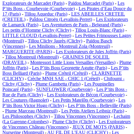
Explorateurs de Marcadet (Paris)
-
Païdou Marcadet (Paris)
-
Les
P’tits Boss - Courbevoie (Courbevoie)
-
Les Pirates d’Eau Douce du
17 (Paris)
-
Tillou Aqueduc (Paris)
-
LES ABEILLES CRETEIL
(CRETEIL)
-
PaÏdou Citroën (Levallois-Perret)
-
Les Explorateurs
de Lamarck (Paris)
-
Les Aventuriers de Paris - Belgrand (Paris)
-
Les petits d’Homme Clichy (Clichy)
-
Tillou Louis-Blanc (Paris)
-
LITTLE CLOUD (Levallois-Perret)
-
Les Petites Frimousses Lagny
(Montreuil)
-
Tillou Clichy Jaurès (Clichy)
-
Païdou Basch
(Vincennes)
-
Les Minilions - Montreuil Zola (Montreuil)
-
MARGUERITE (PARIS)
-
Les Explorateurs de Jules Joffrin (Paris)
-
Tillou Montreuil (Montreuil)
-
GRAINES DE SOLEIL
(DRAVEIL)
-
Montessori Little Lions Versailles (Versailles)
-
Plume
Joffrin (Paris)
-
Les P’tits Boss Georgette Agutte (Paris)
-
Les P’tits
Boss Belliard (Paris)
-
Plume Créteil (Créteil)
-
CLARINETTE
(CLICHY)
-
Crèche MNH SAE - CHIC 1 (Créteil)
-
Chifoumi -
Clichy (Clichy)
-
Plume Gambetta (Paris)
-
Les Poupinelles
Poincaré (Paris)
-
SUNFLOWER (Courbevoie)
-
Les P’tits Boss -
Rue de Paris (Clichy)
-
Les Explorateurs de Bécon (Courbevoie)
-
Les Coutures (Bagnolet)
-
Les Petits Matelôts (Courbevoie)
-
Les
P’tits Boss Victor Hugo (Clichy)
-
Les P’tits Boss - Belleville (Paris)
-
Plume Marceau (Montreuil)
-
Les Petits Ateliers Leibniz (Paris)
-
Les Philosophes (Clichy)
-
Tillou Vincennes (Vincennes)
-
Lechaim
(La Garenne-Colombes)
-
Plume Clichy (Clichy)
-
Les Explorateurs
de Vincennes Château (Vincennes)
-
JEUX DE MOTS (PARIS)
-
Nurserine (Montreuil)
-
AU FIL DE L'EAU (CLICHY)
-
Les