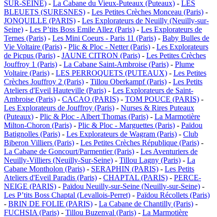
SUR-SEINE)
-
La Cabane du Vieux-Puteaux (Puteaux)
-
LES
BLEUETS (SURESNES)
-
Les Petites Crèches Monceau (Paris)
-
JONQUILLE (PARIS)
-
Les Explorateurs de Neuilly (Neuilly-sur-
Seine)
-
Les P’tits Boss Emile Allez (Paris)
-
Les Explorateurs de
Ternes (Paris)
-
Les Mini Coeurs - Paris 11 (Paris)
-
Baby Bulles de
Vie Voltaire (Paris)
-
Plic & Ploc - Netter (Paris)
-
Les Explorateurs
de Picpus (Paris)
-
JAUNE CITRON (Paris)
-
Les Petites Crèches
Jouffroy 1 (Paris)
-
La Cabane Saint-Ambroise (Paris)
-
Plume
Voltaire (Paris)
-
LES PERROQUETS (PUTEAUX)
-
Les Petites
Crèches Jouffroy 2 (Paris)
-
Tillou Oberkampf (Paris)
-
Les Petits
Ateliers d'Eveil Hauteville (Paris)
-
Les Explorateurs de Saint-
Ambroise (Paris)
-
CACAO (PARIS)
-
TOM POUCE (PARIS)
-
Les Explorateurs de Jouffroy (Paris)
-
Nurses & Rires Puteaux
(Puteaux)
-
Plic & Ploc - Albert Thomas (Paris)
-
La Marmotière
Milton-Choron (Paris)
-
Plic & Ploc - Marguettes (Paris)
-
Païdou
Batignolles (Paris)
-
Les Explorateurs de Wagram (Paris)
-
Club
Biberon Villiers (Paris)
-
Les Petites Crèches République (Paris)
-
La Cabane de Goncourt/Parmentier (Paris)
-
Les Aventuriers de
Neuilly-Villiers (Neuilly-Sur-Seine)
-
Tillou Lagny (Paris)
-
La
Cabane Montholon (Paris)
-
SERAPHIN (PARIS)
-
Les Petits
Ateliers d'Eveil Paradis (Paris)
-
CHAPTAL (PARIS)
-
PERCE-
NEIGE (PARIS)
-
Païdou Neuilly-sur-Seine (Neuilly-sur-Seine)
-
Les P’tits Boss Chaptal (Levallois-Perret)
-
Païdou Récollets (Paris)
-
BRIN DE FOLIE (PARIS)
-
La Cabane de Chantilly (Paris)
-
FUCHSIA (Paris)
-
Tillou Buzenval (Paris)
-
La Marmotière