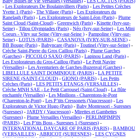
Baby Bulles de Vie Versailles (Versailles)
-
LES CACTUS (PARIS)
-
Les Explorateurs De Boulainvilliers (Paris)
-
Les Petites Crèches
Yvette 1 (Paris)
-
The Village (Paris)
-
Les Explorateurs du
Ranelagh (Paris)
-
Les Explorateurs de Saint-Léon (Paris)
-
Plume
Saint Cloud (Saint-Cloud)
-
Greenwich (Paris)
-
Kinette (Ivry-sur-
Seine)
-
Tillou Olympiades (Paris)
-
Néo (Ivry-sur-Seine)
-
Les Mini
Coeurs - Vitry sur Seine (Vitry-sur-Seine )
-
Pampoline (Vitry-sur-
Seine)
-
LOTUS (PARIS)
-
CASANOVA (IVRY-SUR-SEINE)
-
BB Bouge (Paris)
-
Babyncare (Paris)
-
Toutinel (Vitry-sur-Seine)
-
Crèche Saint-Pierre du Gros Caillou (Paris)
-
Plume Garches
(Garches)
-
PICCOLO SAXO (PARIS)
-
Lapinou Land (Paris)
-
Les Explorateurs du Gros-Caillou (Paris)
-
Le Petit Navire
(Versailles)
-
Les Aventuriers de Garches-Buzenval (Garches)
-
LIBELLULE SAINT DOMINIQUE (PARIS)
-
LA PETITE
SIRENE (SAINT-CLOUD)
-
GIONO (PARIS)
-
Les Petits
Crèches (Paris)
-
LES PETITS ETANGS (VERSAILLES)
-
Crèche MNH SAE - Le Petit Carrousel (Saint-Cloud)
-
La flûte
enchantée (Versailles)
-
Les Minilions - Charentons-le-Pont
(Charenton-le-Pont)
-
Les P’tits Cressonets (Vaucresson)
-
Les
Explorateurs de Victor Hugo (Paris)
-
Baby Montessori - Suresnes
(Suresnes)
-
JARDY ( Vaucresson)
-
Mirettes et Gambettes
(Suresnes)
-
Plume Versailles (Versailles)
-
PERLIMPIMPIN
(PARIS)
-
Les P’tits Boss - Suresnes 1 (Suresnes)
-
INTERNATIONAL DAYCARE OF PARIS (PARIS)
-
BAMBOU
(VERSAILLES)
-
ABRICOT (SURESNES)
-
LES CYGNES