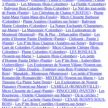
3 (Pantin )
-
Les Mignons (Bois-Colombes)
-
La Flotille (Colombes)
-
Babypop Bois-Colombes (Bois-Colombes)
-
Le Nid des tout-petits
de Pantin (Pantin)
-
Les Chérubins de Chatou (CHATOU)
-
Plume
Saint-Maur (Saint-Maur-des-Fossés)
-
Micro Chouette Barbusse
(Colombes)
-
Plume Asnières (Asnières-sur-Seine)
-
Babypop
Mairie Colombes (Colombes)
-
La Nature Enchantée (Champigny-
sur-Marne)
-
La Maisonnée (Colombes)
-
Les Explorateurs de
Montreuil (Montreuil)
-
Plic & Ploc - Débarcadère (Pantin)
-
Les
petits d’Homme Pantin Distillerie (Pantin)
-
Chifoumi - Pantin 1
(Pantin)
-
Les P’tits Boss Chapron (Asnières-sur-Seine)
-
Babypop
Gare de Colombes (Colombes)
-
Micro Chouette Chénier (Bois-
Colombes)
-
Plume Colombes (Colombes)
-
LES ROSEAUX
(Nogent-sur-Marne )
-
Lunazen (Bois-Colombes)
-
Les petits
d’Homme Pantin Délizy (Pantin)
-
Les P’tits Boss - Aubervilliers
(Aubervilliers)
-
Les Explorateurs de Nogent Village (Nogent-sur-
Marne)
-
Câlins Doudou - Fontenay-sous-Bois (Fontenay-sous-
Bois)
-
Manakids - Montesson (Montesson)
-
Les petits d’Homme
Romainville (Romainville)
-
MISTIGRI (Nogent-sur-Marne )
-
Les
Timouns (La Plaine Saint Denis)
-
Les Explorateurs de Nogent
Plaisance (Nogent-sur-Marne)
-
CAMELIA (ROMAINVILLE)
-
Micro Chouette du Canal (Pantin)
-
PINOCCHIO (PANTIN)
-
Les
Bourgeons - Violette (Champigny-sur-Marne)
-
Où tu crèches ?
(Montreuil)
-
La Cachette (Saint-Denis)
-
CESAR (ROSNY-SOUS-
BOIS)
-
Les P’tits Boss Courtilles (Asnières-sur-Seine)
-