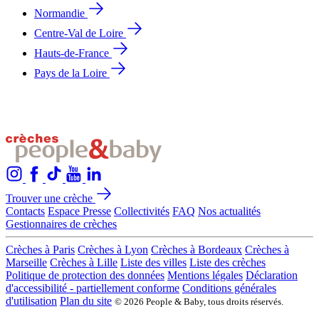
Normandie
Centre-Val de Loire
Hauts-de-France
Pays de la Loire
Trouver une crèche
Contacts
Espace Presse
Collectivités
FAQ
Nos actualités
Gestionnaires de crèches
Crèches à Paris
Crèches à Lyon
Crèches à Bordeaux
Crèches à
Marseille
Crèches à Lille
Liste des villes
Liste des crèches
Politique de protection des données
Mentions légales
Déclaration
d'accessibilité - partiellement conforme
Conditions générales
d'utilisation
Plan du site
© 2026 People & Baby, tous droits réservés.