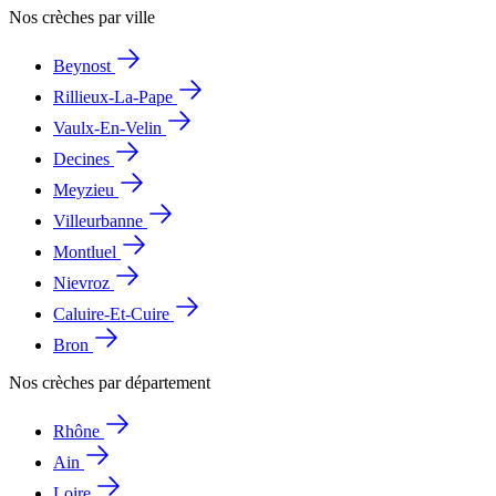
Nos crèches par ville
Beynost
Rillieux-La-Pape
Vaulx-En-Velin
Decines
Meyzieu
Villeurbanne
Montluel
Nievroz
Caluire-Et-Cuire
Bron
Nos crèches par département
Rhône
Ain
Loire