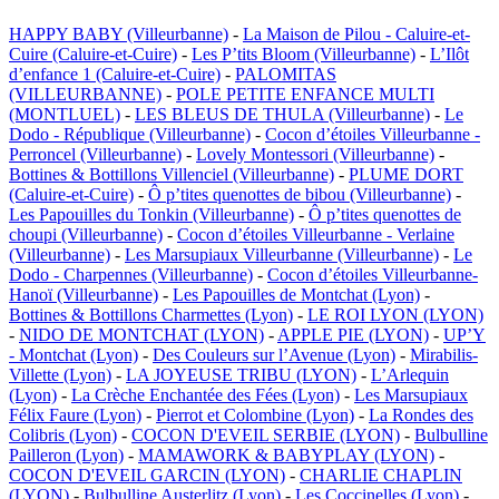
HAPPY BABY (Villeurbanne)
-
La Maison de Pilou - Caluire-et-
Cuire (Caluire-et-Cuire)
-
Les P’tits Bloom (Villeurbanne)
-
L’Ilôt
d’enfance 1 (Caluire-et-Cuire)
-
PALOMITAS
(VILLEURBANNE)
-
POLE PETITE ENFANCE MULTI
(MONTLUEL)
-
LES BLEUS DE THULA (Villeurbanne)
-
Le
Dodo - République (Villeurbanne)
-
Cocon d’étoiles Villeurbanne -
Perroncel (Villeurbanne)
-
Lovely Montessori (Villeurbanne)
-
Bottines & Bottillons Villenciel (Villeurbanne)
-
PLUME DORT
(Caluire-et-Cuire)
-
Ô p’tites quenottes de bibou (Villeurbanne)
-
Les Papouilles du Tonkin (Villeurbanne)
-
Ô p’tites quenottes de
choupi (Villeurbanne)
-
Cocon d’étoiles Villeurbanne - Verlaine
(Villeurbanne)
-
Les Marsupiaux Villeurbanne (Villeurbanne)
-
Le
Dodo - Charpennes (Villeurbanne)
-
Cocon d’étoiles Villeurbanne-
Hanoï (Villeurbanne)
-
Les Papouilles de Montchat (Lyon)
-
Bottines & Bottillons Charmettes (Lyon)
-
LE ROI LYON (LYON)
-
NIDO DE MONTCHAT (LYON)
-
APPLE PIE (LYON)
-
UP’Y
- Montchat (Lyon)
-
Des Couleurs sur l’Avenue (Lyon)
-
Mirabilis-
Villette (Lyon)
-
LA JOYEUSE TRIBU (LYON)
-
L’Arlequin
(Lyon)
-
La Crèche Enchantée des Fées (Lyon)
-
Les Marsupiaux
Félix Faure (Lyon)
-
Pierrot et Colombine (Lyon)
-
La Rondes des
Colibris (Lyon)
-
COCON D'EVEIL SERBIE (LYON)
-
Bulbulline
Pailleron (Lyon)
-
MAMAWORK & BABYPLAY (LYON)
-
COCON D'EVEIL GARCIN (LYON)
-
CHARLIE CHAPLIN
(LYON)
-
Bulbulline Austerlitz (Lyon)
-
Les Coccinelles (Lyon)
-