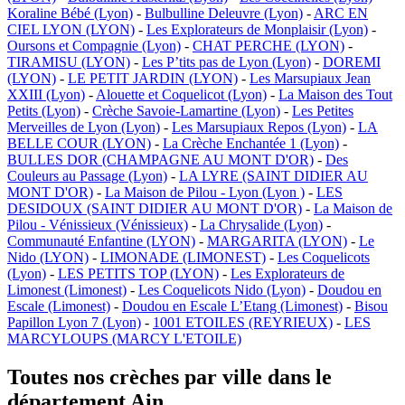
Koraline Bébé (Lyon)
-
Bulbulline Deleuvre (Lyon)
-
ARC EN
CIEL LYON (LYON)
-
Les Explorateurs de Monplaisir (Lyon)
-
Oursons et Compagnie (Lyon)
-
CHAT PERCHE (LYON)
-
TIRAMISU (LYON)
-
Les P’tits pas de Lyon (Lyon)
-
DOREMI
(LYON)
-
LE PETIT JARDIN (LYON)
-
Les Marsupiaux Jean
XXIII (Lyon)
-
Alouette et Coquelicot (Lyon)
-
La Maison des Tout
Petits (Lyon)
-
Crèche Savoie-Lamartine (Lyon)
-
Les Petites
Merveilles de Lyon (Lyon)
-
Les Marsupiaux Repos (Lyon)
-
LA
BELLE COUR (LYON)
-
La Crèche Enchantée 1 (Lyon)
-
BULLES DOR (CHAMPAGNE AU MONT D'OR)
-
Des
Couleurs au Passage (Lyon)
-
LA LYRE (SAINT DIDIER AU
MONT D'OR)
-
La Maison de Pilou - Lyon (Lyon )
-
LES
DESIDOUX (SAINT DIDIER AU MONT D'OR)
-
La Maison de
Pilou - Vénissieux (Vénissieux)
-
La Chrysalide (Lyon)
-
Communauté Enfantine (LYON)
-
MARGARITA (LYON)
-
Le
Nido (LYON)
-
LIMONADE (LIMONEST)
-
Les Coquelicots
(Lyon)
-
LES PETITS TOP (LYON)
-
Les Explorateurs de
Limonest (Limonest)
-
Les Coquelicots Nido (Lyon)
-
Doudou en
Escale (Limonest)
-
Doudou en Escale L’Etang (Limonest)
-
Bisou
Papillon Lyon 7 (Lyon)
-
1001 ETOILES (REYRIEUX)
-
LES
MARCYLOUPS (MARCY L'ETOILE)
Toutes nos crèches par ville dans le
département Ain