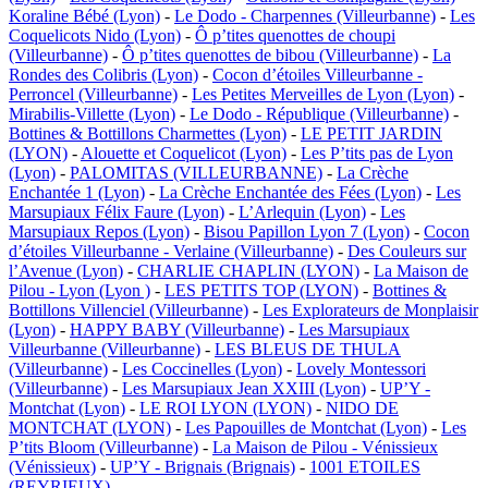
Koraline Bébé (Lyon)
-
Le Dodo - Charpennes (Villeurbanne)
-
Les
Coquelicots Nido (Lyon)
-
Ô p’tites quenottes de choupi
(Villeurbanne)
-
Ô p’tites quenottes de bibou (Villeurbanne)
-
La
Rondes des Colibris (Lyon)
-
Cocon d’étoiles Villeurbanne -
Perroncel (Villeurbanne)
-
Les Petites Merveilles de Lyon (Lyon)
-
Mirabilis-Villette (Lyon)
-
Le Dodo - République (Villeurbanne)
-
Bottines & Bottillons Charmettes (Lyon)
-
LE PETIT JARDIN
(LYON)
-
Alouette et Coquelicot (Lyon)
-
Les P’tits pas de Lyon
(Lyon)
-
PALOMITAS (VILLEURBANNE)
-
La Crèche
Enchantée 1 (Lyon)
-
La Crèche Enchantée des Fées (Lyon)
-
Les
Marsupiaux Félix Faure (Lyon)
-
L’Arlequin (Lyon)
-
Les
Marsupiaux Repos (Lyon)
-
Bisou Papillon Lyon 7 (Lyon)
-
Cocon
d’étoiles Villeurbanne - Verlaine (Villeurbanne)
-
Des Couleurs sur
l’Avenue (Lyon)
-
CHARLIE CHAPLIN (LYON)
-
La Maison de
Pilou - Lyon (Lyon )
-
LES PETITS TOP (LYON)
-
Bottines &
Bottillons Villenciel (Villeurbanne)
-
Les Explorateurs de Monplaisir
(Lyon)
-
HAPPY BABY (Villeurbanne)
-
Les Marsupiaux
Villeurbanne (Villeurbanne)
-
LES BLEUS DE THULA
(Villeurbanne)
-
Les Coccinelles (Lyon)
-
Lovely Montessori
(Villeurbanne)
-
Les Marsupiaux Jean XXIII (Lyon)
-
UP’Y -
Montchat (Lyon)
-
LE ROI LYON (LYON)
-
NIDO DE
MONTCHAT (LYON)
-
Les Papouilles de Montchat (Lyon)
-
Les
P’tits Bloom (Villeurbanne)
-
La Maison de Pilou - Vénissieux
(Vénissieux)
-
UP’Y - Brignais (Brignais)
-
1001 ETOILES
(REYRIEUX)