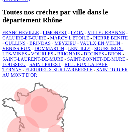
Toutes nos crèches par ville dans le
département Rhône
FRANCHEVILLE
-
LIMONEST
-
LYON
-
VILLEURBANNE
-
CALUIRE-ET-CUIRE
-
MARCY L'ETOILE
-
PIERRE BENITE
-
OULLINS
-
BRINDAS
-
MEYZIEU
-
VAULX-EN-VELIN
-
VENISSIEUX
-
DOMMARTIN
-
LENTILLY
-
SOURCIEUX-
LES-MINES
-
VOURLES
-
BRIGNAIS
-
DECINES
-
BRON
-
SAINT-LAURENT-DE-MURE
-
SAINT-BONNET-DE-MURE
-
TOUSSIEU
-
SAINT-PRIEST
-
RILLIEUX-LA-PAPE
-
TERNAY
-
FLEURIEUX SUR L'ARBRESLE
-
SAINT DIDIER
AU MONT D'OR