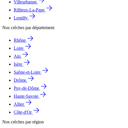
Villeurbanne
Rillieux-La-Pape
Lentilly
Nos crèches par département
Rhône
Loire
Ain
Isère
Saône-et-Loire
Drôme
Puy-de-Dôme
Haute-Savoie
Allier
Côte-d'Or
Nos crèches par région