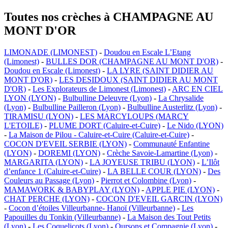
Toutes nos crèches à CHAMPAGNE AU
MONT D'OR
LIMONADE (LIMONEST)
-
Doudou en Escale L’Etang
(Limonest)
-
BULLES DOR (CHAMPAGNE AU MONT D'OR)
-
Doudou en Escale (Limonest)
-
LA LYRE (SAINT DIDIER AU
MONT D'OR)
-
LES DESIDOUX (SAINT DIDIER AU MONT
D'OR)
-
Les Explorateurs de Limonest (Limonest)
-
ARC EN CIEL
LYON (LYON)
-
Bulbulline Deleuvre (Lyon)
-
La Chrysalide
(Lyon)
-
Bulbulline Pailleron (Lyon)
-
Bulbulline Austerlitz (Lyon)
-
TIRAMISU (LYON)
-
LES MARCYLOUPS (MARCY
L'ETOILE)
-
PLUME DORT (Caluire-et-Cuire)
-
Le Nido (LYON)
-
La Maison de Pilou - Caluire-et-Cuire (Caluire-et-Cuire)
-
COCON D'EVEIL SERBIE (LYON)
-
Communauté Enfantine
(LYON)
-
DOREMI (LYON)
-
Crèche Savoie-Lamartine (Lyon)
-
MARGARITA (LYON)
-
LA JOYEUSE TRIBU (LYON)
-
L’Ilôt
d’enfance 1 (Caluire-et-Cuire)
-
LA BELLE COUR (LYON)
-
Des
Couleurs au Passage (Lyon)
-
Pierrot et Colombine (Lyon)
-
MAMAWORK & BABYPLAY (LYON)
-
APPLE PIE (LYON)
-
CHAT PERCHE (LYON)
-
COCON D'EVEIL GARCIN (LYON)
-
Cocon d’étoiles Villeurbanne- Hanoï (Villeurbanne)
-
Les
Papouilles du Tonkin (Villeurbanne)
-
La Maison des Tout Petits
(Lyon)
-
Les Coquelicots (Lyon)
-
Oursons et Compagnie (Lyon)
-