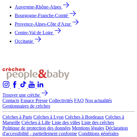
Auvergne-Rhône-Alpes
Bourgogne-Franche-Comté
Provence-Alpes-Côte d'Azur
Centre-Val de Loire
Occitanie
Trouver une crèche
Contacts
Espace Presse
Collectivités
FAQ
Nos actualités
Gestionnaires de crèches
Crèches à Paris
Crèches à Lyon
Crèches à Bordeaux
Crèches à
Marseille
Crèches à Lille
Liste des villes
Liste des crèches
Politique de protection des données
Mentions légales
Déclaration
d'accessibilité - partiellement conforme
Conditions générales