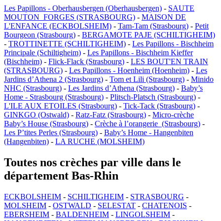
Les Papillons - Oberhausbergen (Oberhausbergen)
-
SAUTE
MOUTON_FORGES (STRASBOURG)
-
MAISON DE
L'ENFANCE (ECKBOLSHEIM)
-
Tam-Tam (Strasbourg)
-
Petit
Bourgeon (Strasbourg)
-
BERGAMOTE PAJE (SCHILTIGHEIM)
-
TROTTINETTE (SCHILTIGHEIM)
-
Les Papillons - Bischheim
Principale (Schiltigheim)
-
Les Papillons - Bischheim Kieffer
(Bischheim)
-
Flick-Flack (Strasbourg)
-
LES BOUT'EN TRAIN
(STRASBOURG)
-
Les Papillons - Hoenheim (Hoenheim)
-
Les
Jardins d’Athena 2 (Strasbourg)
-
Tom et Lili (Strasbourg)
-
Minido
NHC (Strasbourg)
-
Les Jardins d’Athena (Strasbourg)
-
Baby’s
Home - Strasbourg (Strasbourg)
-
Plitsch-Platsch (Strasbourg)
-
L'ILE AUX ETOILES (Strasbourg)
-
Tick-Tack (Strasbourg)
-
GINKGO (Ostwald)
-
Ratz-Fatz (Strasbourg)
-
Micro-crèche
Baby’s House (Strasbourg)
-
Crèche à l’orangerie (Strasbourg)
-
Les P’tites Perles (Strasbourg)
-
Baby’s Home - Hangenbiten
(Hangenbiten)
-
LA RUCHE (MOLSHEIM)
Toutes nos crèches par ville dans le
département Bas-Rhin
ECKBOLSHEIM
-
SCHILTIGHEIM
-
STRASBOURG
-
MOLSHEIM
-
OSTWALD
-
SELESTAT
-
CHATENOIS
-
EBERSHEIM
-
BALDENHEIM
-
LINGOLSHEIM
-