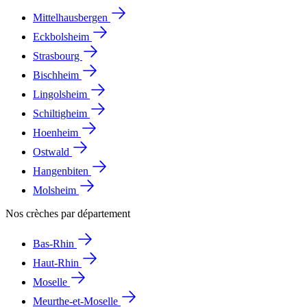
Mittelhausbergen
Eckbolsheim
Strasbourg
Bischheim
Lingolsheim
Schiltigheim
Hoenheim
Ostwald
Hangenbiten
Molsheim
Nos crèches par département
Bas-Rhin
Haut-Rhin
Moselle
Meurthe-et-Moselle