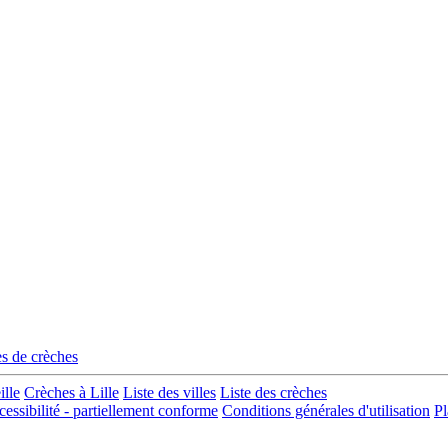
s de crèches
ille
Crèches à Lille
Liste des villes
Liste des crèches
cessibilité - partiellement conforme
Conditions générales d'utilisation
Pl