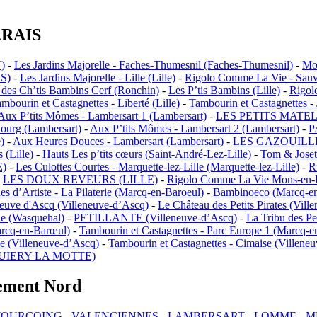
ARAIS
)
-
Les Jardins Majorelle - Faches-Thumesnil (Faches-Thumesnil)
-
Mon
S)
-
Les Jardins Majorelle - Lille (Lille)
-
Rigolo Comme La Vie - Sauve
e des Ch’tis Bambins Cerf (Ronchin)
-
Les P’tis Bambins (Lille)
-
Rigol
mbourin et Castagnettes - Liberté (Lille)
-
Tambourin et Castagnettes - 
Aux P’tits Mômes - Lambersart 1 (Lambersart)
-
LES PETITS MATEL
Bourg (Lambersart)
-
Aux P’tits Mômes - Lambersart 2 (Lambersart)
-
P
e)
-
Aux Heures Douces - Lambersart (Lambersart)
-
LES GAZOUILLI
 (Lille)
-
Hauts Les p’tits cœurs (Saint-André-Lez-Lille)
-
Tom & Josett
)
-
Les Culottes Courtes - Marquette-lez-Lille (Marquette-lez-Lille)
-
R
-
LES DOUX REVEURS (LILLE)
-
Rigolo Comme La Vie Mons-en-B
es d’Artiste - La Pilaterie (Marcq-en-Baroeul)
-
Bambinoeco (Marcq-en
neuve d'Ascq (Villeneuve-d’Ascq)
-
Le Château des Petits Pirates (Vill
rie (Wasquehal)
-
PETILLANTE (Villeneuve-d’Ascq)
-
La Tribu des Pe
arcq-en-Barœul)
-
Tambourin et Castagnettes - Parc Europe 1 (Marcq-
e (Villeneuve-d’Ascq)
-
Tambourin et Castagnettes - Cimaise (Villene
UIERY LA MOTTE)
tement Nord
TOURCOING
-
VALENCIENNES
-
LAMBERSART
-
LOMME
-
M