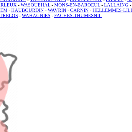
ARLEUX
-
WASQUEHAL
-
MONS-EN-BAROEUL
-
LALLAING
HEM
-
HAUBOURDIN
-
WAVRIN
-
CARNIN
-
HELLEMMES-LIL
TRELOS
-
WAHAGNIES
-
FACHES-THUMESNIL