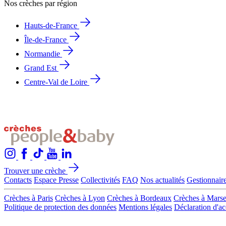
Nos crèches par région
Hauts-de-France
Île-de-France
Normandie
Grand Est
Centre-Val de Loire
Trouver une crèche
Contacts
Espace Presse
Collectivités
FAQ
Nos actualités
Gestionnaire
Crèches à Paris
Crèches à Lyon
Crèches à Bordeaux
Crèches à Marse
Politique de protection des données
Mentions légales
Déclaration d'ac