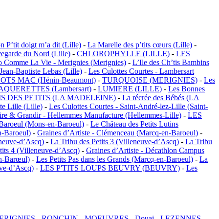
 P’tit doigt m’a dit (Lille)
-
La Marelle des p’tits cœurs (Lille)
-
garde du Nord (Lille)
-
CHLOROPHYLLE (LILLE)
-
LES
o Comme La Vie - Merignies (Merignies)
-
L’Ile des Ch’tis Bambins
Jean-Baptiste Lebas (Lille)
-
Les Culottes Courtes - Lambersart
OTS MAC (Hénin-Beaumont)
-
TURQUOISE (MERIGNIES)
-
Les
AQUERETTES (Lambersart)
-
LUMIERE (LILLE)
-
Les Bonnes
S DES PETITS (LA MADELEINE)
-
La récrée des Bébés (LA
e Lille (Lille)
-
Les Culottes Courtes - Saint-André-lez-Lille (Saint-
ire & Grandir - Hellemmes Manufacture (Hellemmes-Lille)
-
LES
aroeul (Mons-en-Baroeul)
-
Le Château des Petits Lutins
-Baroeul)
-
Graines d’Artiste - Clémenceau (Marcq-en-Baroeul)
-
eneuve-d’Ascq)
-
La Tribu des Petits 3 (Villeneuve-d’Ascq)
-
La Tribu
tits 4 (Villeneuve-d’Ascq)
-
Graines d’Artiste - Décathlon Campus
en-Barœul)
-
Les Petits Pas dans les Grands (Marcq-en-Baroeul)
-
La
uve-d’Ascq)
-
LES P'TITS LOUPS BEUVRY (BEUVRY)
-
Les
ERIGNIES
-
RONCHIN
-
MOEUVRES
-
Douai
-
LEZENNES
-