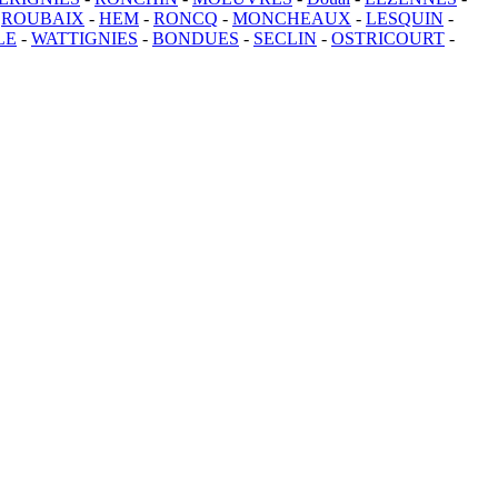
-
ROUBAIX
-
HEM
-
RONCQ
-
MONCHEAUX
-
LESQUIN
-
LE
-
WATTIGNIES
-
BONDUES
-
SECLIN
-
OSTRICOURT
-