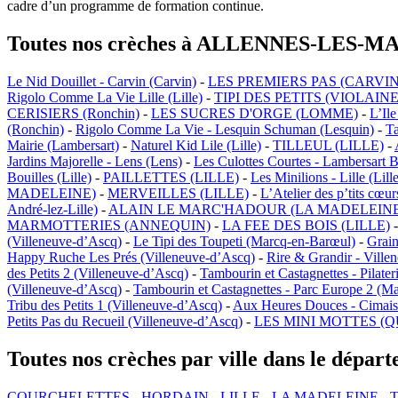
cadre d’un programme de formation continue.
Toutes nos crèches à ALLENNES-LES-M
Le Nid Douillet - Carvin (Carvin)
-
LES PREMIERS PAS (CARVIN
Rigolo Comme La Vie Lille (Lille)
-
TIPI DES PETITS (VIOLAINE
CERISIERS (Ronchin)
-
LES SUCRES D'ORGE (LOMME)
-
L’Il
(Ronchin)
-
Rigolo Comme La Vie - Lesquin Schuman (Lesquin)
-
Ta
Mairie (Lambersart)
-
Naturel Kid Lile (Lille)
-
TILLEUL (LILLE)
-
Jardins Majorelle - Lens (Lens)
-
Les Culottes Courtes - Lambersart 
Bouilles (Lille)
-
PAILLETTES (LILLE)
-
Les Minilions - Lille (Lill
MADELEINE)
-
MERVEILLES (LILLE)
-
L’Atelier des p’tits cœurs
André-lez-Lille)
-
ALAIN LE MARC'HADOUR (LA MADELEINE
MARMOTTERIES (ANNEQUIN)
-
LA FEE DES BOIS (LILLE)
(Villeneuve-d’Ascq)
-
Le Tipi des Toupeti (Marcq-en-Barœul)
-
Grain
Happy Ruche Les Prés (Villeneuve-d’Ascq)
-
Rire & Grandir - Ville
des Petits 2 (Villeneuve-d’Ascq)
-
Tambourin et Castagnettes - Pilate
(Villeneuve-d’Ascq)
-
Tambourin et Castagnettes - Parc Europe 2 (M
Tribu des Petits 1 (Villeneuve-d’Ascq)
-
Aux Heures Douces - Cimais
Petits Pas du Recueil (Villeneuve-d’Ascq)
-
LES MINI MOTTES (Q
Toutes nos crèches par ville dans le dépar
COURCHELETTES
-
HORDAIN
-
LILLE
-
LA MADELEINE
-