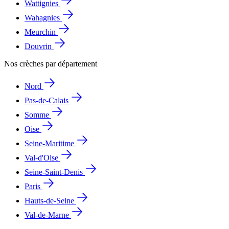
Wattignies
Wahagnies
Meurchin
Douvrin
Nos crèches par département
Nord
Pas-de-Calais
Somme
Oise
Seine-Maritime
Val-d'Oise
Seine-Saint-Denis
Paris
Hauts-de-Seine
Val-de-Marne