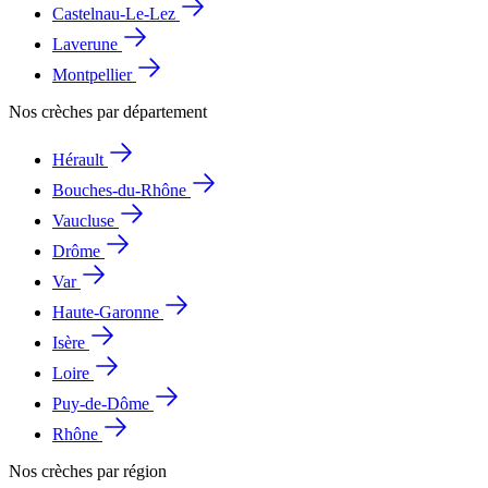
Castelnau-Le-Lez
Laverune
Montpellier
Nos crèches par département
Hérault
Bouches-du-Rhône
Vaucluse
Drôme
Var
Haute-Garonne
Isère
Loire
Puy-de-Dôme
Rhône
Nos crèches par région