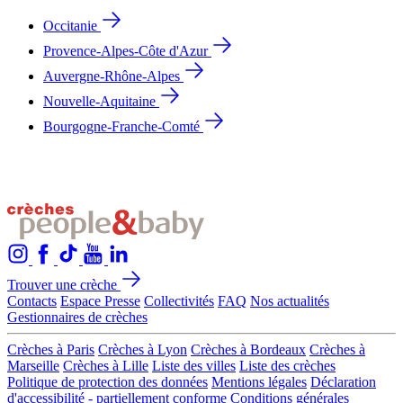
Occitanie
Provence-Alpes-Côte d'Azur
Auvergne-Rhône-Alpes
Nouvelle-Aquitaine
Bourgogne-Franche-Comté
Trouver une crèche
Contacts
Espace Presse
Collectivités
FAQ
Nos actualités
Gestionnaires de crèches
Crèches à Paris
Crèches à Lyon
Crèches à Bordeaux
Crèches à
Marseille
Crèches à Lille
Liste des villes
Liste des crèches
Politique de protection des données
Mentions légales
Déclaration
d'accessibilité - partiellement conforme
Conditions générales