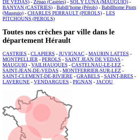
DE VEDAS)
-
Zépao (Castries)
-
SOL Y LUNA (MAUGUIO)
-
BANYAN (CASTRIES)
-
Babill’home (Pérols)
-
Babillhome Piom
(Mauguio)
-
CHARLES PERRAULT (PEROLS)
-
LES
PITCHOUNS (PEROLS)
Toutes nos crèches par ville dans le
département Hérault
CASTRIES
-
CLAPIERS
-
JUVIGNAC
-
MAURIN LATTES
-
MONTPELLIER
-
PEROLS
-
SAINT JEAN DE VEDAS
-
MAUGUIO
-
VAILHAUQUES
-
CASTELNAU-LE-LEZ
-
SAINT-JEAN-DE-VEDAS
-
MONTFERRIER-SUR-LEZ
-
SAINT-CLEMENT-DE-RIVIERE
-
GRABELS
-
SAINT-BRES
-
LAVERUNE
-
VENDARGUES
-
PIGNAN
-
JACOU