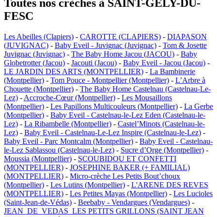
Toutes nos crèches à SAINT-GELY-DU-
FESC
Les Abeilles (Clapiers)
-
CAROTTE (CLAPIERS)
-
DIAPASON
(JUVIGNAC)
-
Baby Eveil - Juvignac (Juvignac)
-
Tom & Josette
Juvignac (Juvignac)
-
The Baby Home Jacou (JACOU)
-
Baby
Globetrotter (Jacou)
-
Jacouti (Jacou)
-
Baby Eveil - Jacou (Jacou)
-
LE JARDIN DES ARTS (MONTPELLIER)
-
La Bambinerie
(Montpellier)
-
Tom Pouce - Montpellier (Montpellier)
-
L’Arbre à
Chouette (Montpellier)
-
The Baby Home Castelnau (Castelnau-Le-
Lez)
-
Accroche-Cœur (Montpellier)
-
Les Mousaillons
(Montpellier)
-
Les Papillons Multicouleurs (Montpellier)
-
La Gerbe
(Montpellier)
-
Baby Eveil - Castelnau-le-Lez Eden (Castelnau-le-
Lez)
-
La Ribambelle (Montpellier)
-
Castel’Minots (Castelnau-le-
Lez)
-
Baby Eveil - Castelnau-Le-Lez Inspire (Castelnau-le-Lez)
-
Baby Eveil - Parc Montcalm (Montpellier)
-
Baby Eveil - Castelnau-
le-Lez Sablassou (Castelnau-le-Lez)
-
Sucre d’Orge (Montpellier)
-
Moussia (Montpellier)
-
SCOUBIDOU ET CONFETTI
(MONTPELLIER)
-
JOSEPHINE BAKER (+ FAMILIAL)
(MONTPELLIER)
-
Micro-crèche Les Petits Bout’choux
(Montpellier)
-
Les Lutins (Montpellier)
-
L'ARENE DES REVES
(MONTPELLIER)
-
Les Petites Mayas (Montpellier)
-
Les Lucioles
(Saint-Jean-de-Védas)
-
Beebaby - Vendargues (Vendargues)
-
JEAN_DE_VEDAS_LES PETITS GRILLONS (SAINT JEAN