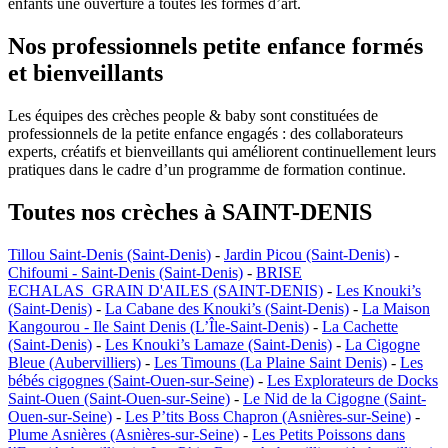
enfants une ouverture à toutes les formes d’art.
Nos professionnels petite enfance formés
et bienveillants
Les équipes des crèches people & baby sont constituées de
professionnels de la petite enfance engagés : des collaborateurs
experts, créatifs et bienveillants qui améliorent continuellement leurs
pratiques dans le cadre d’un programme de formation continue.
Toutes nos crèches à SAINT-DENIS
Tillou Saint-Denis (Saint-Denis)
-
Jardin Picou (Saint-Denis)
-
Chifoumi - Saint-Denis (Saint-Denis)
-
BRISE
ECHALAS_GRAIN D'AILES (SAINT-DENIS)
-
Les Knouki’s
(Saint-Denis)
-
La Cabane des Knouki’s (Saint-Denis)
-
La Maison
Kangourou - Ile Saint Denis (L’Île-Saint-Denis)
-
La Cachette
(Saint-Denis)
-
Les Knouki’s Lamaze (Saint-Denis)
-
La Cigogne
Bleue (Aubervilliers)
-
Les Timouns (La Plaine Saint Denis)
-
Les
bébés cigognes (Saint-Ouen-sur-Seine)
-
Les Explorateurs de Docks
Saint-Ouen (Saint-Ouen-sur-Seine)
-
Le Nid de la Cigogne (Saint-
Ouen-sur-Seine)
-
Les P’tits Boss Chapron (Asnières-sur-Seine)
-
Plume Asnières (Asnières-sur-Seine)
-
Les Petits Poissons dans